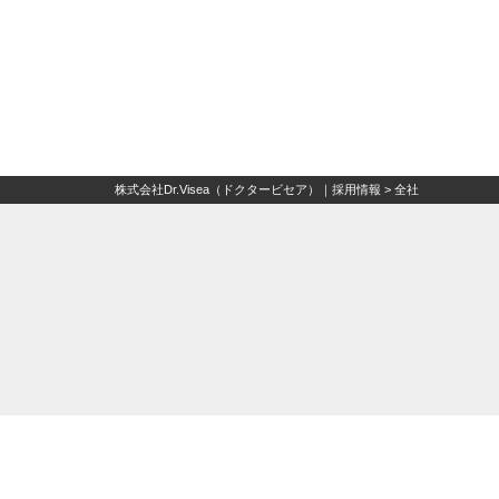
株式会社Dr.Visea（ドクタービセア）｜採用情報
>
全社